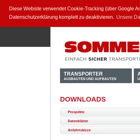
Diese Website verwendet Cookie-Tracking (über Google Anal
Datenschutzerklärung komplett zu deaktivieren.
Unsere Da
TRANSPORTER
AUSBAUTEN UND AUFBAUTEN
U
DOWNLOADS
Prospekte
Datenblätter
Anfahrtskizze