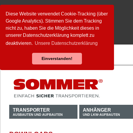
Diese Website verwendet Cookie-Tracking (über
Google Analytics). Stimmen Sie dem Tracking
nicht zu, haben Sie die Möglichkeit dieses in
unserer Datenschutzerklärung komplett zu
deaktivieren.
Unsere Datenschutzerklärung
Einverstanden!
TRANSPORTER
ANHÄNGER
AUSBAUTEN UND AUFBAUTEN
UND LKW-AUFBAUTEN