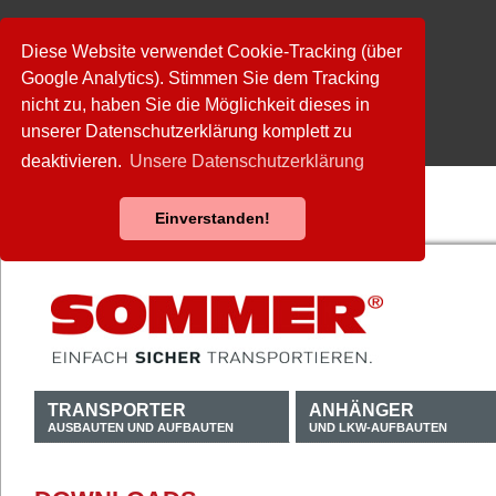
Diese Website verwendet Cookie-Tracking (über
Google Analytics). Stimmen Sie dem Tracking
nicht zu, haben Sie die Möglichkeit dieses in
unserer Datenschutzerklärung komplett zu
deaktivieren.
Unsere Datenschutzerklärung
Einverstanden!
TRANSPORTER
ANHÄNGER
AUSBAUTEN UND AUFBAUTEN
UND LKW-AUFBAUTEN