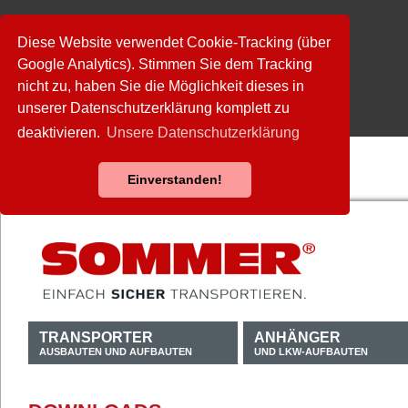
Diese Website verwendet Cookie-Tracking (über
Google Analytics). Stimmen Sie dem Tracking
nicht zu, haben Sie die Möglichkeit dieses in
unserer Datenschutzerklärung komplett zu
deaktivieren.
Unsere Datenschutzerklärung
Einverstanden!
TRANSPORTER
ANHÄNGER
AUSBAUTEN UND AUFBAUTEN
UND LKW-AUFBAUTEN