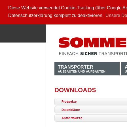
Diese Website verwendet Cookie-Tracking (über Google Anal
Datenschutzerklärung komplett zu deaktivieren.
Unsere Da
TRANSPORTER
AUSBAUTEN UND AUFBAUTEN
U
DOWNLOADS
Prospekte
Datenblätter
Anfahrtskizze