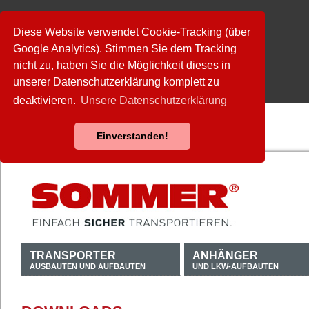
Diese Website verwendet Cookie-Tracking (über
Google Analytics). Stimmen Sie dem Tracking
nicht zu, haben Sie die Möglichkeit dieses in
unserer Datenschutzerklärung komplett zu
deaktivieren.
Unsere Datenschutzerklärung
Einverstanden!
TRANSPORTER
ANHÄNGER
AUSBAUTEN UND AUFBAUTEN
UND LKW-AUFBAUTEN