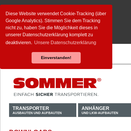
Diese Website verwendet Cookie-Tracking (über
Google Analytics). Stimmen Sie dem Tracking
nicht zu, haben Sie die Möglichkeit dieses in
unserer Datenschutzerklärung komplett zu
deaktivieren.
Unsere Datenschutzerklärung
Einverstanden!
TRANSPORTER
ANHÄNGER
AUSBAUTEN UND AUFBAUTEN
UND LKW-AUFBAUTEN