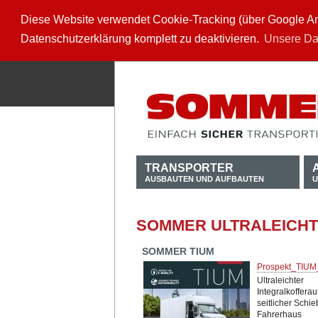
Diese Website verwendet Cookie-Tracking (über Google Anal
Datenschutzerklärung komplett zu deaktivieren.
Unsere Da
TRANSPORTER
AUSBAUTEN UND AUFBAUTEN
U
SOMMER ULTRALEICHT
SOMMER TIUM
Prospekt_TIUM
Ultraleichter
Integralkofferau
seitlicher Schie
Fahrerhaus