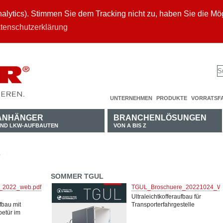
ytics). Stimmen Sie dem Tracking nicht zu, haben Sie die Mögl
tenschutzerklärung
UNTERNEHMEN
PRODUKTE
VORRATSF
ANHÄNGER
BRANCHENLÖSUNGEN
ND LKW-AUFBAUTEN
VON A BIS Z
SOMMER TGUL
_2022_web.pdf
TGUL_Broschuere_20221024_We
Ultraleichtkofferaufbau für
fbau mit
Transporterfahrgestelle
betür im