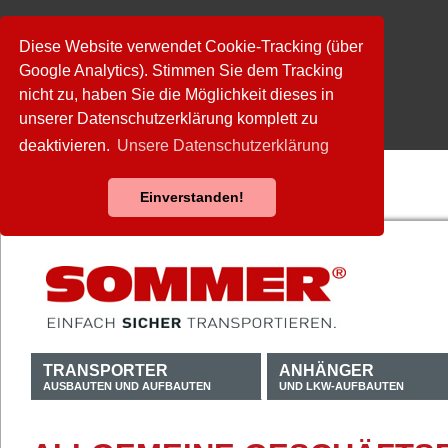
Diese Website verwendet Cookie-Tracking (über
Google Analytics). Stimmen Sie dem Tracking
nicht zu, haben Sie die Möglichkeit dieses in
unserer Datenschutzerklärung komplett zu
deaktivieren.
Unsere Datenschutzerklärung
Einverstanden!
TRANSPORTER
ANHÄNGER
AUSBAUTEN UND AUFBAUTEN
UND LKW-AUFBAUTEN