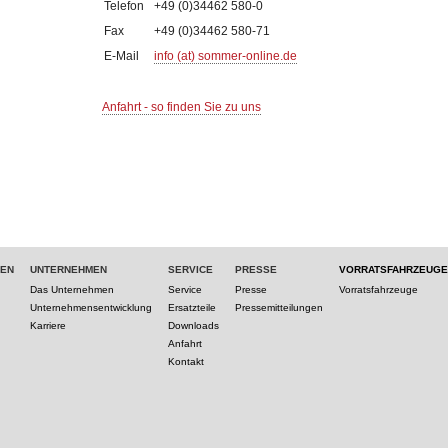
Telefon
+49 (0)34462 580-0
Fax
+49 (0)34462 580-71
E-Mail
info (at) sommer-online.de
Anfahrt - so finden Sie zu uns
TEN
UNTERNEHMEN
SERVICE
PRESSE
VORRATSFAHRZEUGE
Das Unternehmen
Service
Presse
Vorratsfahrzeuge
Unternehmensentwicklung
Ersatzteile
Pressemitteilungen
Karriere
Downloads
Anfahrt
Kontakt