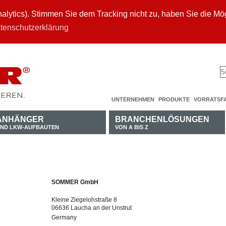
ytics). Stimmen Sie dem Tracking nicht zu, haben Sie die Mögl
tenschutzerklärung
UNTERNEHMEN
PRODUKTE
VORRATSF
ANHÄNGER
BRANCHENLÖSUNGEN
ND LKW-AUFBAUTEN
VON A BIS Z
SOMMER GmbH
Kleine Ziegelohstraße 8
06636 Laucha an der Unstrut
Germany