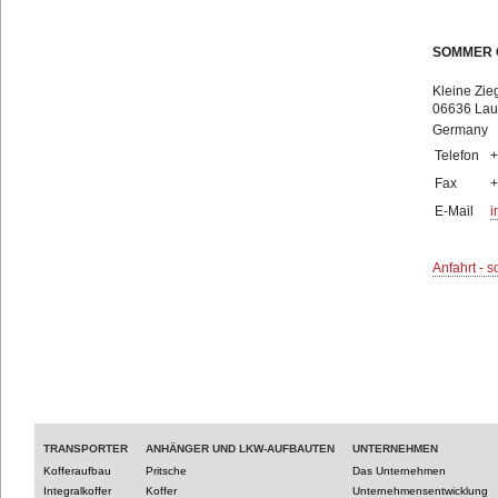
SOMMER
Kleine Zie
06636 Lauc
Germany
Telefon
+
Fax
+
E-Mail
i
Anfahrt - s
TRANSPORTER
ANHÄNGER UND LKW-AUFBAUTEN
UNTERNEHMEN
Kofferaufbau
Pritsche
Das Unternehmen
Integralkoffer
Koffer
Unternehmensentwicklung