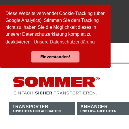
Diese Website verwendet Cookie-Tracking (über
Google Analytics). Stimmen Sie dem Tracking
nicht zu, haben Sie die Möglichkeit dieses in
unserer Datenschutzerklärung komplett zu
deaktivieren.
Unsere Datenschutzerklärung
Einverstanden!
TRANSPORTER
ANHÄNGER
AUSBAUTEN UND AUFBAUTEN
UND LKW-AUFBAUTEN