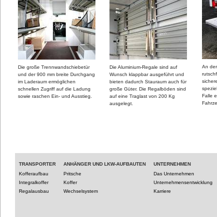
An der
Die große Trennwandschiebetür
Die Aluminium-Regale sind auf
rutschf
und der 900 mm breite Durchgang
Wunsch klappbar ausgeführt und
sicher
im Laderaum ermöglichen
bieten dadurch Stauraum auch für
spezie
schnellen Zugriff auf die Ladung
große Güter. Die Regalböden sind
Falle 
sowie raschen Ein- und Ausstieg.
auf eine Traglast von 200 Kg
Fahrz
ausgelegt.
TRANSPORTER
ANHÄNGER UND LKW-AUFBAUTEN
UNTERNEHMEN
Kofferaufbau
Pritsche
Das Unternehmen
Integralkoffer
Koffer
Unternehmensentwicklung
Regalausbau
Wechselsystem
Karriere