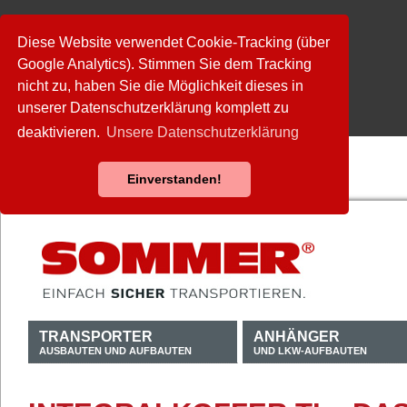
Diese Website verwendet Cookie-Tracking (über
Google Analytics). Stimmen Sie dem Tracking
nicht zu, haben Sie die Möglichkeit dieses in
unserer Datenschutzerklärung komplett zu
deaktivieren.
Unsere Datenschutzerklärung
Einverstanden!
TRANSPORTER
ANHÄNGER
AUSBAUTEN UND AUFBAUTEN
UND LKW-AUFBAUTEN