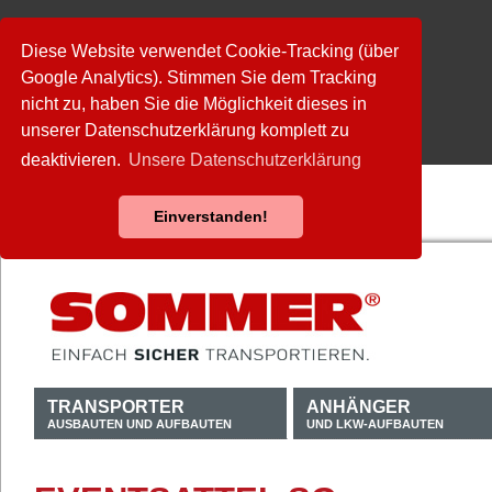
Diese Website verwendet Cookie-Tracking (über
Google Analytics). Stimmen Sie dem Tracking
nicht zu, haben Sie die Möglichkeit dieses in
unserer Datenschutzerklärung komplett zu
deaktivieren.
Unsere Datenschutzerklärung
Einverstanden!
TRANSPORTER
ANHÄNGER
AUSBAUTEN UND AUFBAUTEN
UND LKW-AUFBAUTEN