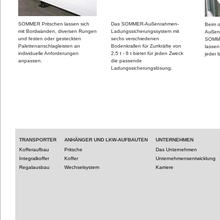
SOMMER Pritschen lassen sich
Das SOMMER-Außenrahmen-
Beim o
mit Bordwänden, diversen Rungen
Ladungssicherungssystem mit
Außenr
und festen oder gesteckten
sechs verschiedenen
SOMM
Palettenanschlagleisten an
Bodenkrallen für Zurrkräfte von
lassen
individuelle Anforderungen
2,5 t - 6 t bietet für jeden Zweck
jeder b
anpassen.
die passende
Ladungssicherungslösung.
TRANSPORTER
ANHÄNGER UND LKW-AUFBAUTEN
UNTERNEHMEN
Kofferaufbau
Pritsche
Das Unternehmen
Integralkoffer
Koffer
Unternehmensentwicklung
Regalausbau
Wechselsystem
Karriere