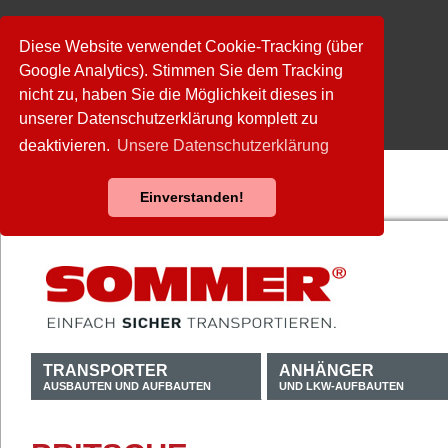
Diese Website verwendet Cookie-Tracking (über
Google Analytics). Stimmen Sie dem Tracking
nicht zu, haben Sie die Möglichkeit dieses in
unserer Datenschutzerklärung komplett zu
deaktivieren.
Unsere Datenschutzerklärung
Einverstanden!
TRANSPORTER
ANHÄNGER
AUSBAUTEN UND AUFBAUTEN
UND LKW-AUFBAUTEN