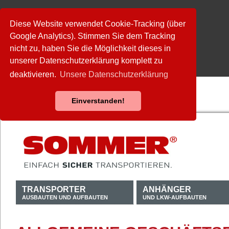
Diese Website verwendet Cookie-Tracking (über
Google Analytics). Stimmen Sie dem Tracking
nicht zu, haben Sie die Möglichkeit dieses in
unserer Datenschutzerklärung komplett zu
deaktivieren.
Unsere Datenschutzerklärung
Einverstanden!
TRANSPORTER
ANHÄNGER
AUSBAUTEN UND AUFBAUTEN
UND LKW-AUFBAUTEN