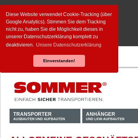
Diese Website verwendet Cookie-Tracking (über
Google Analytics). Stimmen Sie dem Tracking
nicht zu, haben Sie die Möglichkeit dieses in
unserer Datenschutzerklärung komplett zu
deaktivieren.
Unsere Datenschutzerklärung
Einverstanden!
TRANSPORTER
ANHÄNGER
AUSBAUTEN UND AUFBAUTEN
UND LKW-AUFBAUTEN