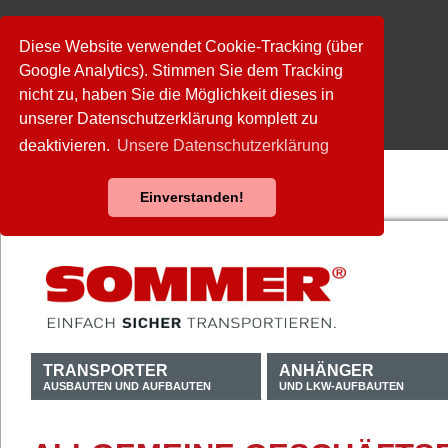
Diese Website verwendet Cookie-Tracking (über
Google Analytics). Stimmen Sie dem Tracking
nicht zu, haben Sie die Möglichkeit dieses in
unserer Datenschutzerklärung komplett zu
deaktivieren.
Unsere Datenschutzerklärung
Einverstanden!
TRANSPORTER
ANHÄNGER
AUSBAUTEN UND AUFBAUTEN
UND LKW-AUFBAUTEN