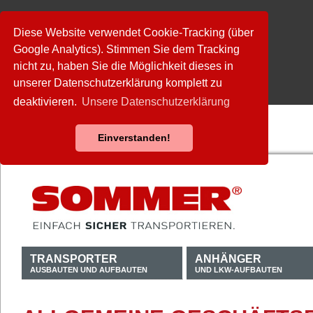
Diese Website verwendet Cookie-Tracking (über
Google Analytics). Stimmen Sie dem Tracking
nicht zu, haben Sie die Möglichkeit dieses in
unserer Datenschutzerklärung komplett zu
deaktivieren.
Unsere Datenschutzerklärung
Einverstanden!
TRANSPORTER
ANHÄNGER
AUSBAUTEN UND AUFBAUTEN
UND LKW-AUFBAUTEN