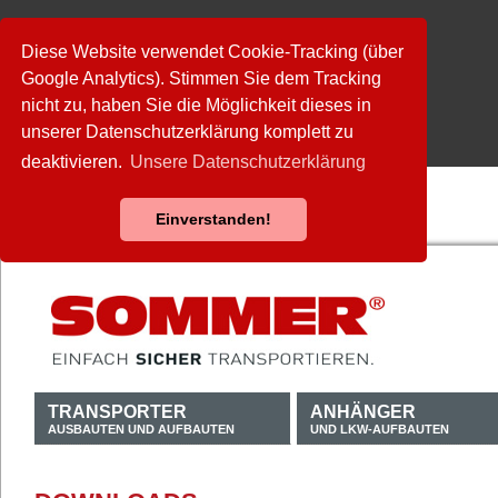
Diese Website verwendet Cookie-Tracking (über
Google Analytics). Stimmen Sie dem Tracking
nicht zu, haben Sie die Möglichkeit dieses in
unserer Datenschutzerklärung komplett zu
deaktivieren.
Unsere Datenschutzerklärung
Einverstanden!
TRANSPORTER
ANHÄNGER
AUSBAUTEN UND AUFBAUTEN
UND LKW-AUFBAUTEN