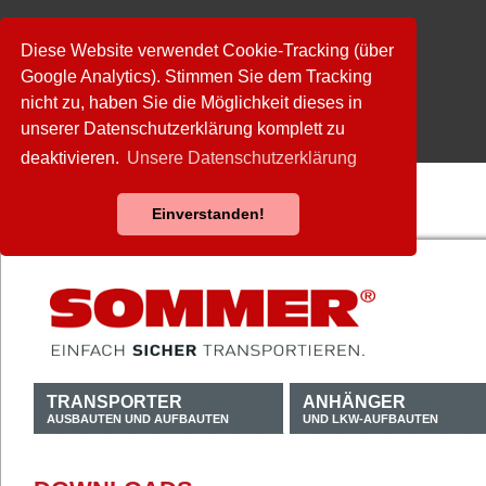
Diese Website verwendet Cookie-Tracking (über
Google Analytics). Stimmen Sie dem Tracking
nicht zu, haben Sie die Möglichkeit dieses in
unserer Datenschutzerklärung komplett zu
deaktivieren.
Unsere Datenschutzerklärung
Einverstanden!
TRANSPORTER
ANHÄNGER
AUSBAUTEN UND AUFBAUTEN
UND LKW-AUFBAUTEN