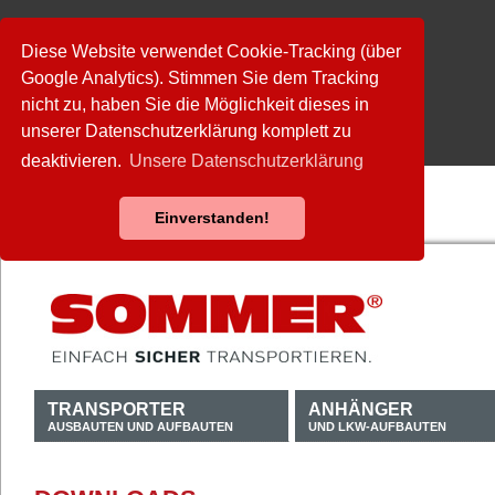
Diese Website verwendet Cookie-Tracking (über
Google Analytics). Stimmen Sie dem Tracking
nicht zu, haben Sie die Möglichkeit dieses in
unserer Datenschutzerklärung komplett zu
deaktivieren.
Unsere Datenschutzerklärung
Einverstanden!
TRANSPORTER
ANHÄNGER
AUSBAUTEN UND AUFBAUTEN
UND LKW-AUFBAUTEN