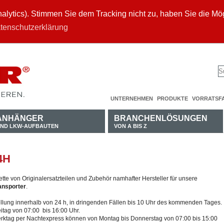
ytics). Stimmen Sie dem Tracking nicht zu, haben Sie die Mögl
tenschutzerklärung
UNTERNEHMEN
PRODUKTE
VORRATSF
ANHÄNGER
BRANCHENLÖSUNGEN
ND LKW-AUFBAUTEN
VON A BIS Z
4H
tte von Originalersatzteilen und Zubehör namhafter Hersteller für unsere
ansporter
.
stellung innerhalb von 24 h, in dringenden Fällen bis 10 Uhr des kommenden Tages.
itag von 07:00 bis 16:00 Uhr.
erktag per Nachtexpress können von Montag bis Donnerstag von 07:00 bis 15:00