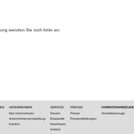
ung wenden Sie sich bitte an:
TEN
UNTERNEHMEN
SERVICE
PRESSE
VORRATSFAHRZEUGE
Das Unternehmen
Service
Presse
Vorratsfahrzeuge
Unternehmensentwicklung
Ersatzteile
Pressemitteilungen
Karriere
Downloads
Anfahrt