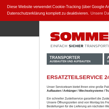
Diese Website verwendet Cookie-Tracking (über Google Anal
Datenschutzerklärung komplett zu deaktivieren.
Unsere Da
TRANSPORTER
AUSBAUTEN UND AUFBAUTEN
U
ERSATZTEILSERVICE 2
Unser Serviceteam bietet Ihnen eine große Pale
Aufbauten / Anhänger / Wechselsysteme / Tr
Ein schneller Zustellservice garantiert die Zu
Unsere Öffnungszeiten sind von Montag bis Fre
Bestellungen für die Lieferung am nächsten W