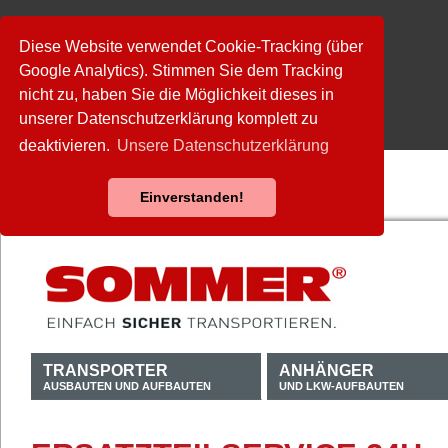
Diese Website verwendet Cookie-Tracking (über
Google Analytics). Stimmen Sie dem Tracking
nicht zu, haben Sie die Möglichkeit dieses in
unserer Datenschutzerklärung komplett zu
deaktivieren.
Unsere Datenschutzerklärung
Einverstanden!
TRANSPORTER
ANHÄNGER
AUSBAUTEN UND AUFBAUTEN
UND LKW-AUFBAUTEN