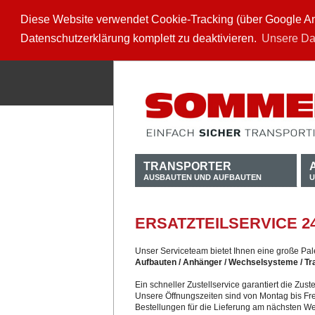
Diese Website verwendet Cookie-Tracking (über Google Anal
Datenschutzerklärung komplett zu deaktivieren.
Unsere Da
TRANSPORTER
AUSBAUTEN UND AUFBAUTEN
U
ERSATZTEILSERVICE 2
Unser Serviceteam bietet Ihnen eine große Pale
Aufbauten / Anhänger / Wechselsysteme / Tr
Ein schneller Zustellservice garantiert die Zu
Unsere Öffnungszeiten sind von Montag bis Fre
Bestellungen für die Lieferung am nächsten W