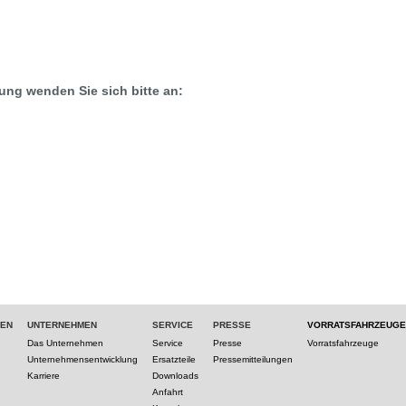
ung wenden Sie sich bitte an:
TEN
UNTERNEHMEN
SERVICE
PRESSE
VORRATSFAHRZEUGE
Das Unternehmen
Service
Presse
Vorratsfahrzeuge
Unternehmensentwicklung
Ersatzteile
Pressemitteilungen
Karriere
Downloads
Anfahrt