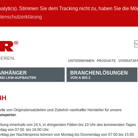
ytics). Stimmen Sie dem Tracking nicht zu, haben Sie die Mögl
tenschutzerklärung
UNTERNEHMEN
PRODUKTE
VORRATSF
ANHÄNGER
BRANCHENLÖSUNGEN
ND LKW-AUFBAUTEN
VON A BIS Z
4H
tte von Originalersatzteilen und Zubehör namhafter Hersteller für unsere
ansporter
.
stellung innerhalb von 24 h, in dringenden Fällen bis 10 Uhr des kommenden Tages.
itag von 07:00 bis 16:00 Uhr.
erktag per Nachtexpress können von Montag bis Donnerstag von 07:00 bis 15:00