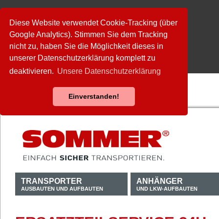
Diese Website verwendet Cookie-Tracking (über
Google Analytics). Stimmen Sie dem Tracking
nicht zu, haben Sie die Möglichkeit dieses in
unserer Datenschutzerklärung komplett zu
deaktivieren.
Unsere Datenschutzerklärung
Einverstanden!
TRANSPORTER
ANHÄNGER
AUSBAUTEN UND AUFBAUTEN
UND LKW-AUFBAUTEN