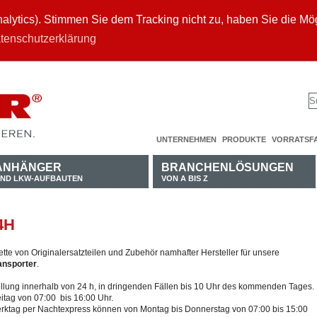
ytics). Stimmen Sie dem Tracking nicht zu, haben Sie die Mögl
tenschutzerklärung
UNTERNEHMEN
PRODUKTE
VORRATSF
ANHÄNGER
BRANCHENLÖSUNGEN
ND LKW-AUFBAUTEN
VON A BIS Z
4H
tte von Originalersatzteilen und Zubehör namhafter Hersteller für unsere
ansporter
.
stellung innerhalb von 24 h, in dringenden Fällen bis 10 Uhr des kommenden Tages.
itag von 07:00 bis 16:00 Uhr.
erktag per Nachtexpress können von Montag bis Donnerstag von 07:00 bis 15:00