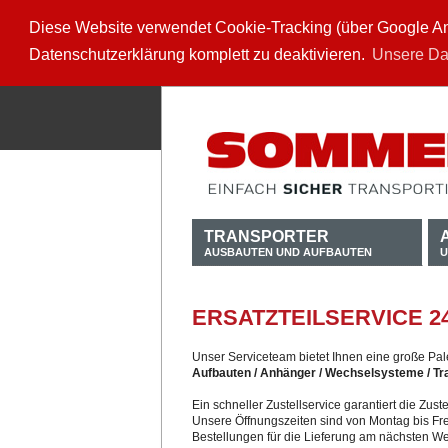
Diese Website verwendet Cookie-Tracking (über Google Anal
Datenschutzerklärung komplett zu deaktivieren.
Unsere Da
TRANSPORTER
AUSBAUTEN UND AUFBAUTEN
U
ERSATZTEILSERVICE 2
Unser Serviceteam bietet Ihnen eine große Pale
Aufbauten / Anhänger / Wechselsysteme / Tr
Ein schneller Zustellservice garantiert die Zu
Unsere Öffnungszeiten sind von Montag bis Fre
Bestellungen für die Lieferung am nächsten W