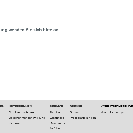
ung wenden Sie sich bitte an:
TEN
UNTERNEHMEN
SERVICE
PRESSE
VORRATSFAHRZEUGE
Das Unternehmen
Service
Presse
Vorratsfahrzeuge
Unternehmensentwicklung
Ersatzteile
Pressemitteilungen
Karriere
Downloads
Anfahrt