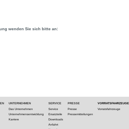
ung wenden Sie sich bitte an:
TEN
UNTERNEHMEN
SERVICE
PRESSE
VORRATSFAHRZEUGE
Das Unternehmen
Service
Presse
Vorratsfahrzeuge
Unternehmensentwicklung
Ersatzteile
Pressemitteilungen
Karriere
Downloads
Anfahrt