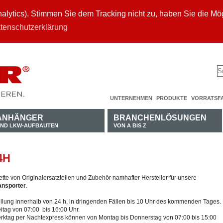
ytics). Stimmen Sie dem Tracking nicht zu, haben Sie die Mögl
tenschutzerklärung
UNTERNEHMEN
PRODUKTE
VORRATSF
ANHÄNGER
BRANCHENLÖSUNGEN
ND LKW-AUFBAUTEN
VON A BIS Z
4H
tte von Originalersatzteilen und Zubehör namhafter Hersteller für unsere
ansporter
.
stellung innerhalb von 24 h, in dringenden Fällen bis 10 Uhr des kommenden Tages.
itag von 07:00 bis 16:00 Uhr.
erktag per Nachtexpress können von Montag bis Donnerstag von 07:00 bis 15:00