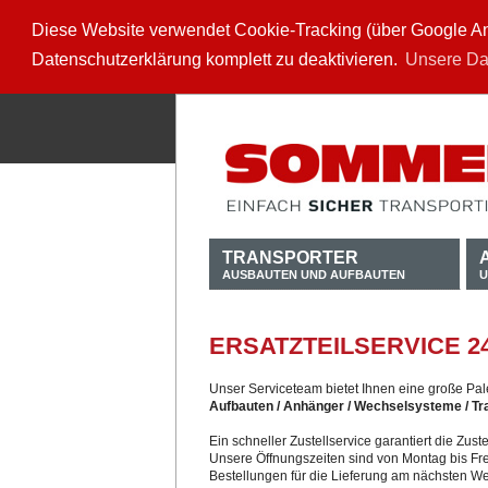
Diese Website verwendet Cookie-Tracking (über Google Anal
Datenschutzerklärung komplett zu deaktivieren.
Unsere Da
TRANSPORTER
AUSBAUTEN UND AUFBAUTEN
U
ERSATZTEILSERVICE 2
Unser Serviceteam bietet Ihnen eine große Pale
Aufbauten / Anhänger / Wechselsysteme / Tr
Ein schneller Zustellservice garantiert die Zu
Unsere Öffnungszeiten sind von Montag bis Fre
Bestellungen für die Lieferung am nächsten W