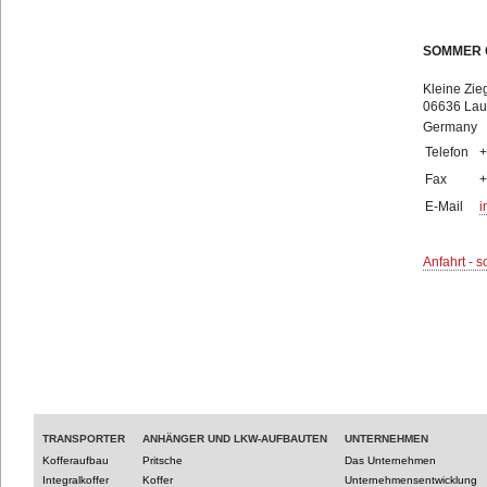
SOMMER
Kleine Zie
06636 Lauc
Germany
Telefon
+
Fax
+
E-Mail
i
Anfahrt - s
TRANSPORTER
ANHÄNGER UND LKW-AUFBAUTEN
UNTERNEHMEN
Kofferaufbau
Pritsche
Das Unternehmen
Integralkoffer
Koffer
Unternehmensentwicklung