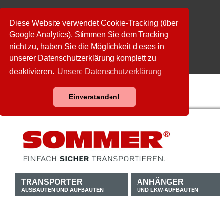
Diese Website verwendet Cookie-Tracking (über
Google Analytics). Stimmen Sie dem Tracking
nicht zu, haben Sie die Möglichkeit dieses in
unserer Datenschutzerklärung komplett zu
deaktivieren.
Unsere Datenschutzerklärung
Einverstanden!
TRANSPORTER
ANHÄNGER
AUSBAUTEN UND AUFBAUTEN
UND LKW-AUFBAUTEN