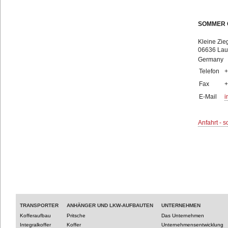
SOMMER
Kleine Zie
06636 Lauc
Germany
Telefon
+
Fax
+
E-Mail
i
Anfahrt - s
TRANSPORTER
ANHÄNGER UND LKW-AUFBAUTEN
UNTERNEHMEN
Kofferaufbau
Pritsche
Das Unternehmen
Integralkoffer
Koffer
Unternehmensentwicklung