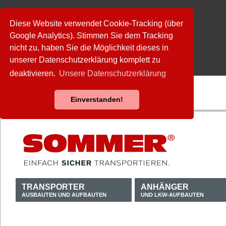
Diese Website verwendet Cookie-Tracking (über
Google Analytics). Stimmen Sie dem Tracking
nicht zu, haben Sie die Möglichkeit dieses in
unserer Datenschutzerklärung komplett zu
deaktivieren.
Unsere Datenschutzerklärung
Einverstanden!
TRANSPORTER
ANHÄNGER
AUSBAUTEN UND AUFBAUTEN
UND LKW-AUFBAUTEN