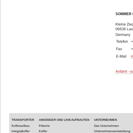
SOMMER
Kleine Zie
06636 Lauc
Germany
Telefon
+
Fax
+
E-Mail
i
Anfahrt - s
TRANSPORTER
ANHÄNGER UND LKW-AUFBAUTEN
UNTERNEHMEN
Kofferaufbau
Pritsche
Das Unternehmen
Integralkoffer
Koffer
Unternehmensentwicklung