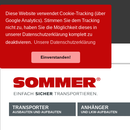
Diese Website verwendet Cookie-Tracking (über
Google Analytics). Stimmen Sie dem Tracking
nicht zu, haben Sie die Möglichkeit dieses in
unserer Datenschutzerklärung komplett zu
deaktivieren.
Unsere Datenschutzerklärung
Einverstanden!
TRANSPORTER
ANHÄNGER
AUSBAUTEN UND AUFBAUTEN
UND LKW-AUFBAUTEN