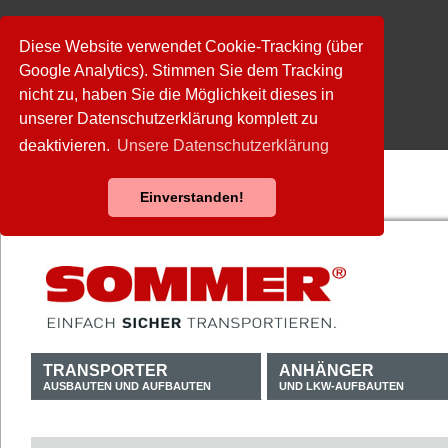
Diese Website verwendet Cookie-Tracking (über
Google Analytics). Stimmen Sie dem Tracking
nicht zu, haben Sie die Möglichkeit dieses in
unserer Datenschutzerklärung komplett zu
deaktivieren.
Unsere Datenschutzerklärung
Einverstanden!
TRANSPORTER
ANHÄNGER
AUSBAUTEN UND AUFBAUTEN
UND LKW-AUFBAUTEN