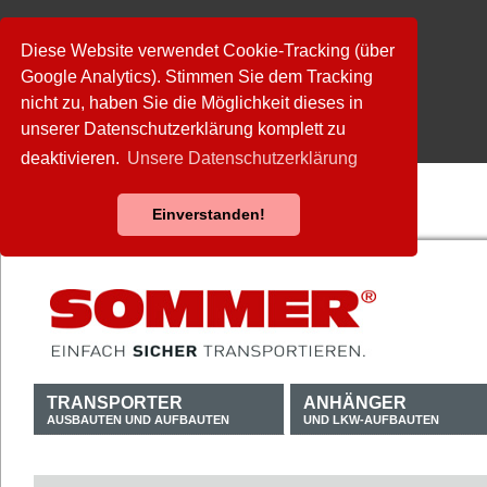
Diese Website verwendet Cookie-Tracking (über
Google Analytics). Stimmen Sie dem Tracking
nicht zu, haben Sie die Möglichkeit dieses in
unserer Datenschutzerklärung komplett zu
deaktivieren.
Unsere Datenschutzerklärung
Einverstanden!
TRANSPORTER
ANHÄNGER
AUSBAUTEN UND AUFBAUTEN
UND LKW-AUFBAUTEN