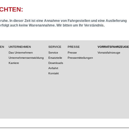
CHTEN:
ruhe. In dieser Zeit ist eine Annahme von Fahrgestellen und eine Auslieferung
erfolgt auch keine Warenannahme. Wir bitten um Ihr Verständnis.
TEN
UNTERNEHMEN
SERVICE
PRESSE
VORRATSFAHRZEUGE
Das Unternehmen
Service
Presse
Vorratsfahrzeuge
Unternehmensentwicklung
Ersatzteile
Pressemitteilungen
Karriere
Downloads
Anfahrt
Kontakt