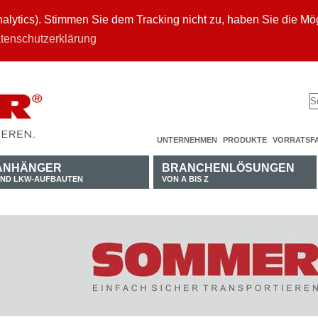
ytics). Stimmen Sie dem Tracking nicht zu, haben Sie die Mögl
tenschutzerklärung
UNTERNEHMEN
PRODUKTE
VORRATSF
ANHÄNGER
BRANCHENLÖSUNGEN
ND LKW-AUFBAUTEN
VON A BIS Z