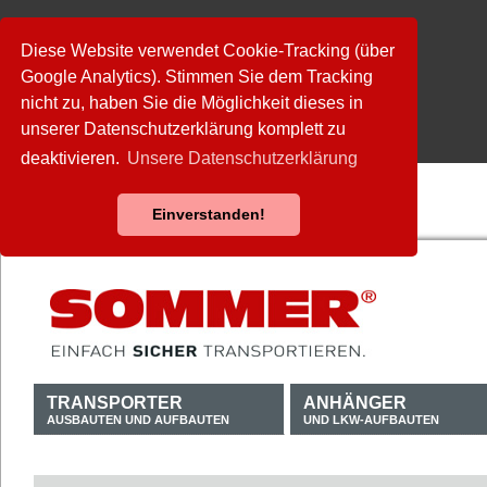
Diese Website verwendet Cookie-Tracking (über
Google Analytics). Stimmen Sie dem Tracking
nicht zu, haben Sie die Möglichkeit dieses in
unserer Datenschutzerklärung komplett zu
deaktivieren.
Unsere Datenschutzerklärung
Einverstanden!
TRANSPORTER
ANHÄNGER
AUSBAUTEN UND AUFBAUTEN
UND LKW-AUFBAUTEN