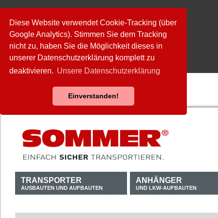
Diese Website verwendet Cookie-Tracking (über
Google Analytics). Stimmen Sie dem Tracking
nicht zu, haben Sie die Möglichkeit dieses in
unserer Datenschutzerklärung komplett zu
deaktivieren.
Unsere Datenschutzerklärung
Einverstanden!
TRANSPORTER
ANHÄNGER
AUSBAUTEN UND AUFBAUTEN
UND LKW-AUFBAUTEN