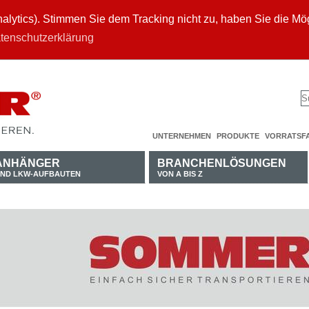
ytics). Stimmen Sie dem Tracking nicht zu, haben Sie die Mögl
tenschutzerklärung
UNTERNEHMEN
PRODUKTE
VORRATSF
ANHÄNGER
BRANCHENLÖSUNGEN
ND LKW-AUFBAUTEN
VON A BIS Z