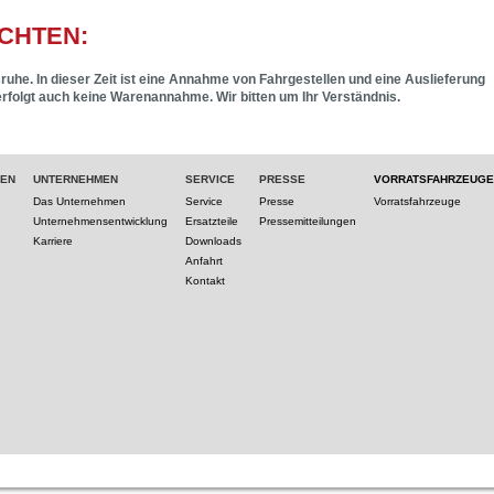
CHTEN:
ruhe. In dieser Zeit ist eine Annahme von Fahrgestellen und eine Auslieferung
erfolgt auch keine Warenannahme. Wir bitten um Ihr Verständnis.
TEN
UNTERNEHMEN
SERVICE
PRESSE
VORRATSFAHRZEUGE
Das Unternehmen
Service
Presse
Vorratsfahrzeuge
Unternehmensentwicklung
Ersatzteile
Pressemitteilungen
Karriere
Downloads
Anfahrt
Kontakt