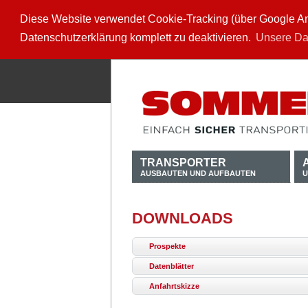
Diese Website verwendet Cookie-Tracking (über Google Anal
Datenschutzerklärung komplett zu deaktivieren.
Unsere Da
TRANSPORTER
AUSBAUTEN UND AUFBAUTEN
U
DOWNLOADS
Prospekte
Datenblätter
Anfahrtskizze