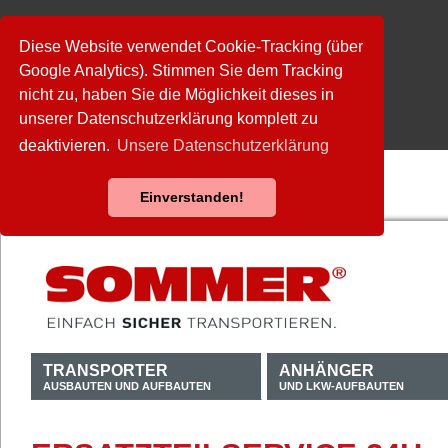
Diese Website verwendet Cookie-Tracking (über
Google Analytics). Stimmen Sie dem Tracking
nicht zu, haben Sie die Möglichkeit dieses in
unserer Datenschutzerklärung komplett zu
deaktivieren.
Unsere Datenschutzerklärung
Einverstanden!
TRANSPORTER
ANHÄNGER
AUSBAUTEN UND AUFBAUTEN
UND LKW-AUFBAUTEN