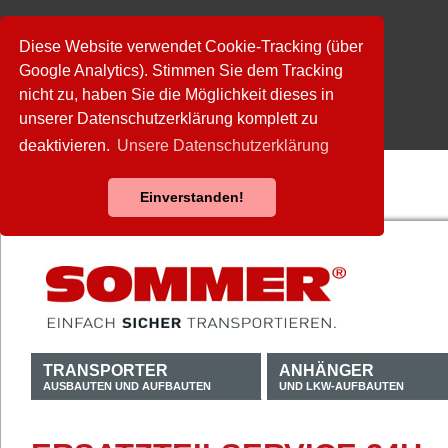
Diese Website verwendet Cookie-Tracking (über
Google Analytics). Stimmen Sie dem Tracking
nicht zu, haben Sie die Möglichkeit dieses in
unserer Datenschutzerklärung komplett zu
deaktivieren.
Unsere Datenschutzerklärung
Einverstanden!
TRANSPORTER
ANHÄNGER
AUSBAUTEN UND AUFBAUTEN
UND LKW-AUFBAUTEN