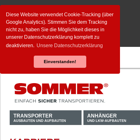
Diese Website verwendet Cookie-Tracking (über
Google Analytics). Stimmen Sie dem Tracking
nicht zu, haben Sie die Möglichkeit dieses in
unserer Datenschutzerklärung komplett zu
deaktivieren.
Unsere Datenschutzerklärung
Einverstanden!
TRANSPORTER
ANHÄNGER
AUSBAUTEN UND AUFBAUTEN
UND LKW-AUFBAUTEN