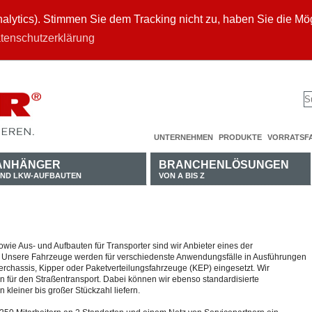
ytics). Stimmen Sie dem Tracking nicht zu, haben Sie die Mögl
tenschutzerklärung
UNTERNEHMEN
PRODUKTE
VORRATSF
ANHÄNGER
BRANCHENLÖSUNGEN
ND LKW-AUFBAUTEN
VON A BIS Z
ie Aus- und Aufbauten für Transporter sind wir Anbieter eines der
Unsere Fahrzeuge werden für verschiedenste Anwendungsfälle in Ausführungen
erchassis, Kipper oder Paketverteilungsfahrzeuge (KEP) eingesetzt. Wir
 für den Straßentransport. Dabei können wir ebenso standardisierte
kleiner bis großer Stückzahl liefern.