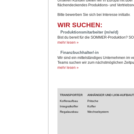
Unseren Kunden bieten wir in Europa mit über 
flächendeckendes Produktions- und Vertriebsn
Bitte bewerben Sie sich bei Interesse initiativ.
WIR SUCHEN:
Produktionsmitarbeiter (m/w/d)
Bist du bereit für die SOMMER-Produktion? SO
mehr lesen »
Finanzbuchhalter/-in
Wir sind ein mittelständiges Unternehmen im 
Teams suchen wir zum nächstmöglichen Zeitpun
mehr lesen »
TRANSPORTER
ANHÄNGER UND LKW-AUFBAU
Kofferaufbau
Pritsche
Integralkoffer
Koffer
Regalausbau
Wechselsystem