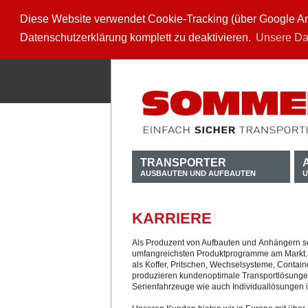
Diese Website verwendet Cookie-Tracking (über Google Anal
Datenschutzerklärung komplett zu deaktivieren.
Unsere Da
TRANSPORTER
AUSBAUTEN UND AUFBAUTEN
U
KARRIERE
Als Produzent von Aufbauten und Anhängern sow
umfangreichsten Produktprogramme am Markt. 
als Koffer, Pritschen, Wechselsysteme, Contain
produzieren kundenoptimale Transportlösungen
Serienfahrzeuge wie auch Individuallösungen in 