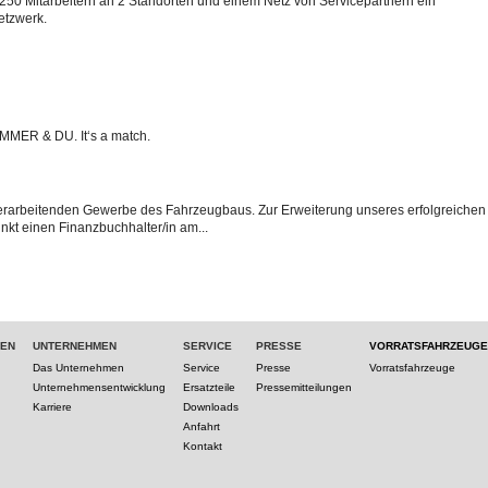
250 Mitarbeitern an 2 Standorten und einem Netz von Servicepartnern ein
etzwerk.
MMER & DU. It‘s a match.
verarbeitenden Gewerbe des Fahrzeugbaus. Zur Erweiterung unseres erfolgreichen
kt einen Finanzbuchhalter/in am...
TEN
UNTERNEHMEN
SERVICE
PRESSE
VORRATSFAHRZEUGE
Das Unternehmen
Service
Presse
Vorratsfahrzeuge
Unternehmensentwicklung
Ersatzteile
Pressemitteilungen
Karriere
Downloads
Anfahrt
Kontakt