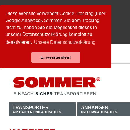
Diese Website verwendet Cookie-Tracking (über
Google Analytics). Stimmen Sie dem Tracking
nicht zu, haben Sie die Möglichkeit dieses in
unserer Datenschutzerklärung komplett zu
deaktivieren.
Unsere Datenschutzerklärung
Einverstanden!
TRANSPORTER
ANHÄNGER
AUSBAUTEN UND AUFBAUTEN
UND LKW-AUFBAUTEN