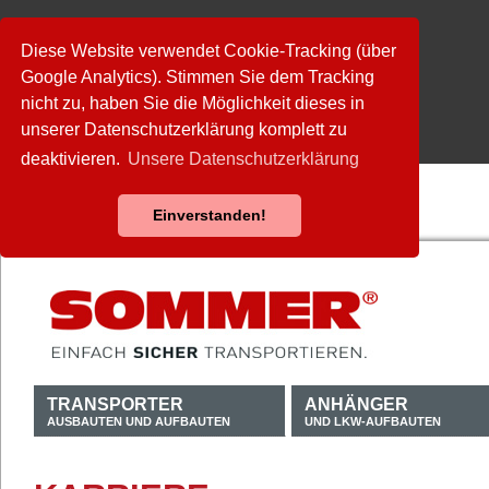
Diese Website verwendet Cookie-Tracking (über
Google Analytics). Stimmen Sie dem Tracking
nicht zu, haben Sie die Möglichkeit dieses in
unserer Datenschutzerklärung komplett zu
deaktivieren.
Unsere Datenschutzerklärung
Einverstanden!
TRANSPORTER
ANHÄNGER
AUSBAUTEN UND AUFBAUTEN
UND LKW-AUFBAUTEN