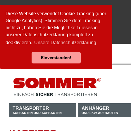
Diese Website verwendet Cookie-Tracking (über
Google Analytics). Stimmen Sie dem Tracking
nicht zu, haben Sie die Möglichkeit dieses in
unserer Datenschutzerklärung komplett zu
deaktivieren.
Unsere Datenschutzerklärung
Einverstanden!
TRANSPORTER
ANHÄNGER
AUSBAUTEN UND AUFBAUTEN
UND LKW-AUFBAUTEN