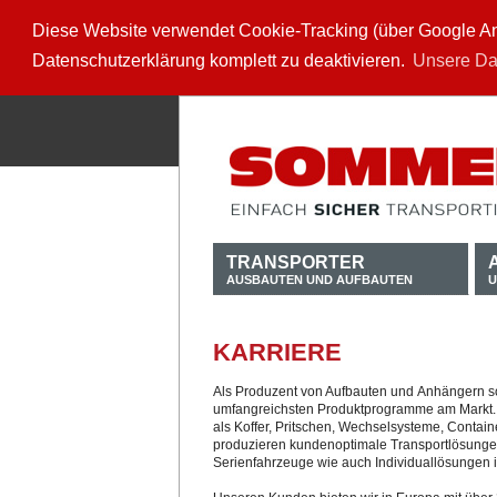
Diese Website verwendet Cookie-Tracking (über Google Anal
Datenschutzerklärung komplett zu deaktivieren.
Unsere Da
TRANSPORTER
AUSBAUTEN UND AUFBAUTEN
U
KARRIERE
Als Produzent von Aufbauten und Anhängern sow
umfangreichsten Produktprogramme am Markt. 
als Koffer, Pritschen, Wechselsysteme, Contain
produzieren kundenoptimale Transportlösungen
Serienfahrzeuge wie auch Individuallösungen in 