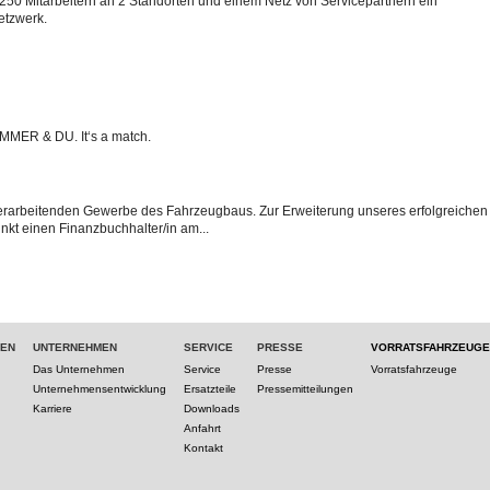
250 Mitarbeitern an 2 Standorten und einem Netz von Servicepartnern ein
etzwerk.
MMER & DU. It‘s a match.
verarbeitenden Gewerbe des Fahrzeugbaus. Zur Erweiterung unseres erfolgreichen
kt einen Finanzbuchhalter/in am...
TEN
UNTERNEHMEN
SERVICE
PRESSE
VORRATSFAHRZEUGE
Das Unternehmen
Service
Presse
Vorratsfahrzeuge
Unternehmensentwicklung
Ersatzteile
Pressemitteilungen
Karriere
Downloads
Anfahrt
Kontakt