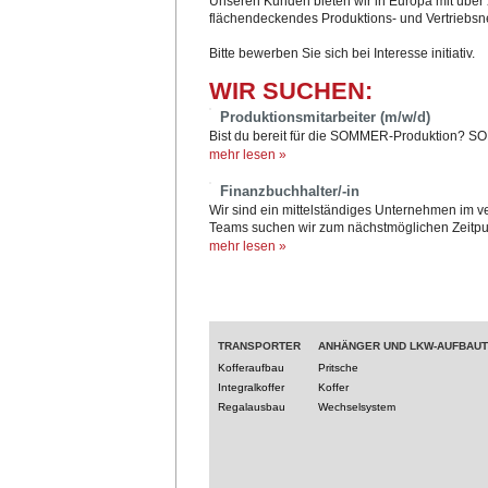
Unseren Kunden bieten wir in Europa mit über 
flächendeckendes Produktions- und Vertriebsn
Bitte bewerben Sie sich bei Interesse initiativ.
WIR SUCHEN:
Produktionsmitarbeiter (m/w/d)
Bist du bereit für die SOMMER-Produktion? SO
mehr lesen »
Finanzbuchhalter/-in
Wir sind ein mittelständiges Unternehmen im 
Teams suchen wir zum nächstmöglichen Zeitpun
mehr lesen »
TRANSPORTER
ANHÄNGER UND LKW-AUFBAU
Kofferaufbau
Pritsche
Integralkoffer
Koffer
Regalausbau
Wechselsystem