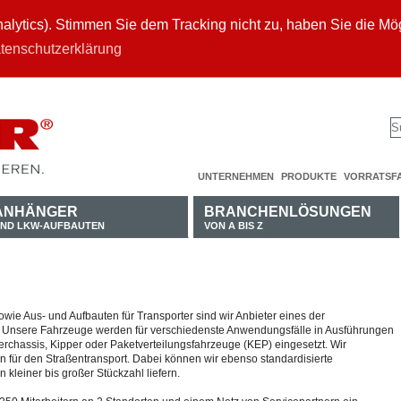
ytics). Stimmen Sie dem Tracking nicht zu, haben Sie die Mögl
tenschutzerklärung
UNTERNEHMEN
PRODUKTE
VORRATSF
ANHÄNGER
BRANCHENLÖSUNGEN
ND LKW-AUFBAUTEN
VON A BIS Z
ie Aus- und Aufbauten für Transporter sind wir Anbieter eines der
Unsere Fahrzeuge werden für verschiedenste Anwendungsfälle in Ausführungen
erchassis, Kipper oder Paketverteilungsfahrzeuge (KEP) eingesetzt. Wir
 für den Straßentransport. Dabei können wir ebenso standardisierte
kleiner bis großer Stückzahl liefern.