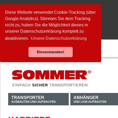
Diese Website verwendet Cookie-Tracking (über
Google Analytics). Stimmen Sie dem Tracking
nicht zu, haben Sie die Möglichkeit dieses in
unserer Datenschutzerklärung komplett zu
deaktivieren.
Unsere Datenschutzerklärung
Einverstanden!
TRANSPORTER
ANHÄNGER
AUSBAUTEN UND AUFBAUTEN
UND LKW-AUFBAUTEN