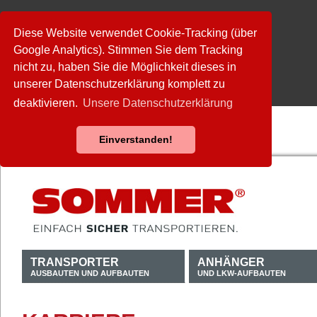
Diese Website verwendet Cookie-Tracking (über
Google Analytics). Stimmen Sie dem Tracking
nicht zu, haben Sie die Möglichkeit dieses in
unserer Datenschutzerklärung komplett zu
deaktivieren.
Unsere Datenschutzerklärung
Einverstanden!
TRANSPORTER
ANHÄNGER
AUSBAUTEN UND AUFBAUTEN
UND LKW-AUFBAUTEN