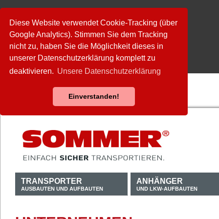
Diese Website verwendet Cookie-Tracking (über
Google Analytics). Stimmen Sie dem Tracking
nicht zu, haben Sie die Möglichkeit dieses in
unserer Datenschutzerklärung komplett zu
deaktivieren.
Unsere Datenschutzerklärung
Einverstanden!
TRANSPORTER
ANHÄNGER
AUSBAUTEN UND AUFBAUTEN
UND LKW-AUFBAUTEN