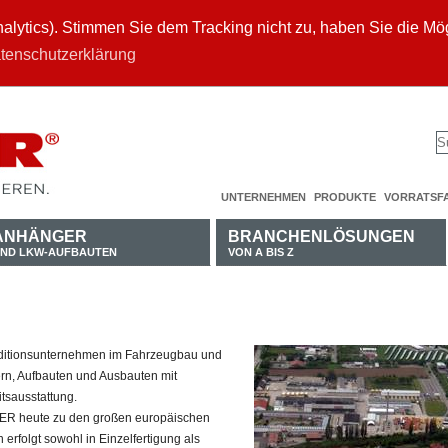
ytics). Stimmen Sie dem Tracking nicht zu, haben Sie die Mögl
tenschutzerklärung
UNTERNEHMEN
PRODUKTE
VORRATSF
ANHÄNGER
BRANCHENLÖSUNGEN
ND LKW-AUFBAUTEN
VON A BIS Z
ditionsunternehmen im Fahrzeugbau und
ern, Aufbauten und Ausbauten mit
tsausstattung.
MER heute zu den großen europäischen
erfolgt sowohl in Einzelfertigung als