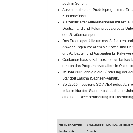
auch in Serien.
Aus einem breiten Produktprogramm erfüllt
Kundenwünsche.
Als zertifizierter Aufbauhersteller mit aktuel
Deutschland und Polen produziert das Un
den Straßentransport.
Das Produktportfolio umfasst Aufbauten un
Anwendungen vor allem als Koffer- und Pr
und Aufbauten und Ausbauten für Paketvert
Containerchassis, Fahrgestelle für Tankaufb
runden das Programm vor allem in Osteuro
Im Jahr 2009 erfolgte die Bündelung der d
Standort Laucha (Sachsen-Anhalt).
Seit 2010 investierte SOMMER jedes Jahr e
Infrastruktur des Standortes Laucha. Im 
eine neue Blechbearbeitung mit Laseranlag
TRANSPORTER
ANHÄNGER UND LKW-AUFBAU
Kofferaufbau
Pritsche