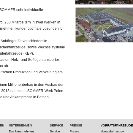
 SOMMER sehr individuelle
l rd. 250 Mitarbeitern in zwei Werken in
ternehmen kundenoptimale Lösungen für
d Anhänger für verschiedenste
itschenfahrzeuge, sowie Wechselsysteme
eilerfahrzeuge (KEP).
auten, Holz- und Geflügeltransporter
pa ab.
eutschen Produktion und Verwaltung am
inen Millionenbetrag in den Ausbau der
Jahr 2013 nahm das SOMMER-Werk Polen
e und Abkantpresse in Betrieb.
TEN
UNTERNEHMEN
SERVICE
PRESSE
VORRATSFAHRZEUGE
Das Unternehmen
Service
Presse
Vorratsfahrzeuge