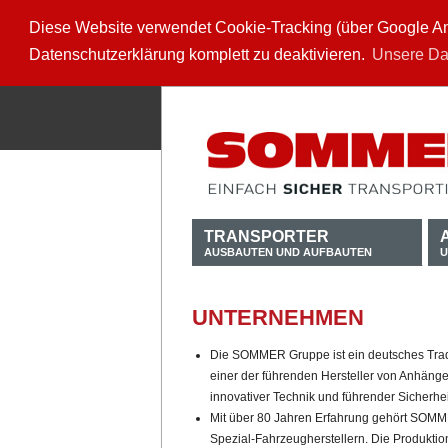
Diese Website verwendet Cookie-Tracking (über Google Anal
Datenschutzerklärung komplett zu deaktivieren.
Unsere Da
TRANSPORTER
AUSBAUTEN UND AUFBAUTEN
U
UNTERNEHMEN
Die SOMMER Gruppe ist ein deutsches Tra
einer der führenden Hersteller von Anhäng
innovativer Technik und führender Sicherhei
Mit über 80 Jahren Erfahrung gehört SOM
Spezial-Fahrzeugherstellern. Die Produktion 