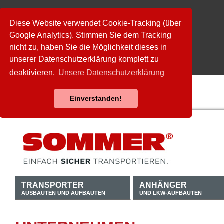
Diese Website verwendet Cookie-Tracking (über
Google Analytics). Stimmen Sie dem Tracking
nicht zu, haben Sie die Möglichkeit dieses in
unserer Datenschutzerklärung komplett zu
deaktivieren.
Unsere Datenschutzerklärung
Einverstanden!
TRANSPORTER
ANHÄNGER
AUSBAUTEN UND AUFBAUTEN
UND LKW-AUFBAUTEN